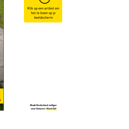
Klik op een artikel om 
het te lezen op je 
beeldscherm
Maak Nederland veiliger 
voor fietsers! 
Word lid!